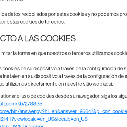
 los datos recopilados por estas cookies y no podemos pro
por estas cookies de terceros.
CTO A LAS COOKIES
imitar la forma en que nosotros o terceros utilizamos cooki
 cookies de su dispositivo a través de la configuración de 
e instalen en su dispositivo a través de la configuración de
ue utilizamos directamente en nuestro sitio web aquí:
tionar el uso de cookies desde su navegador, siga los sig
osoft.com/kb/278835
chrome/bin/answer.py?hl=en&answer=95647&p=cpn_cooki
PH21411?viewlocale=en_US&locale=en_US
org/en-US/kb/Cookies